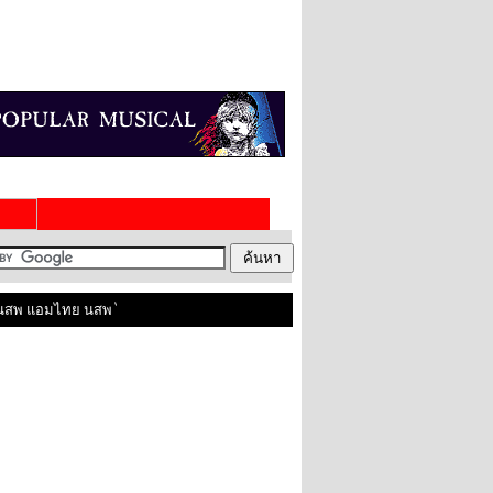
พ แอมไทย นสพ ไทยในสหราชอาณาจักร ติดต่อเราได้ที่ contact@amthai.co.uk , Lin