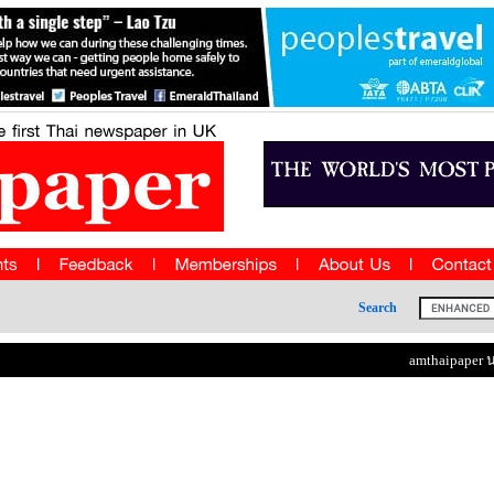
Search
amthaipaper นส