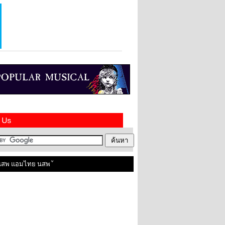
พ แอมไทย นสพ ไทยในสหราชอาณาจักร ติดต่อเราได้ที่ contact@amthai.co.uk , Line