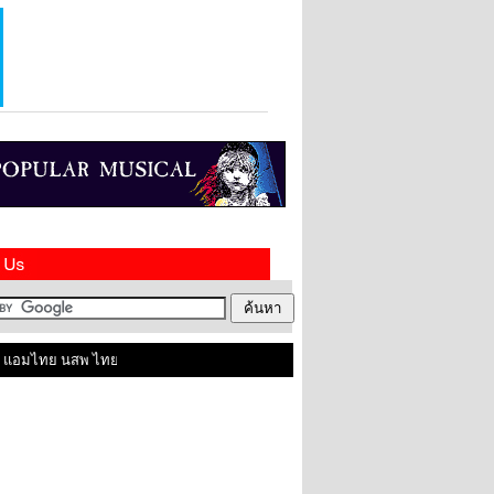
อมไทย นสพ ไทยในสหราชอาณาจักร ติดต่อเราได้ที่ contact@amthai.co.uk , Line ID