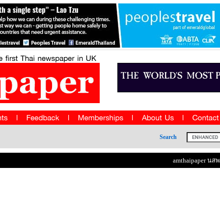
Search
amthaipaper นสพ แ