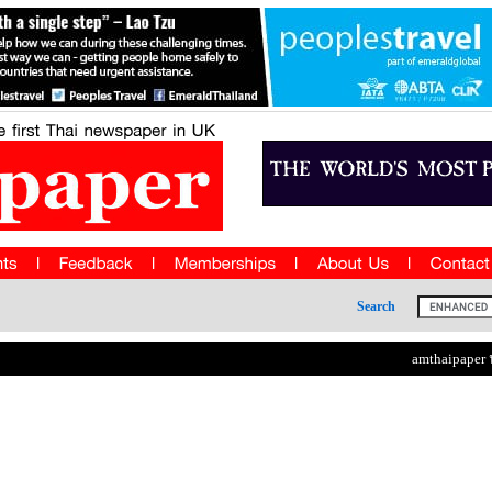
Search
amthaipaper น