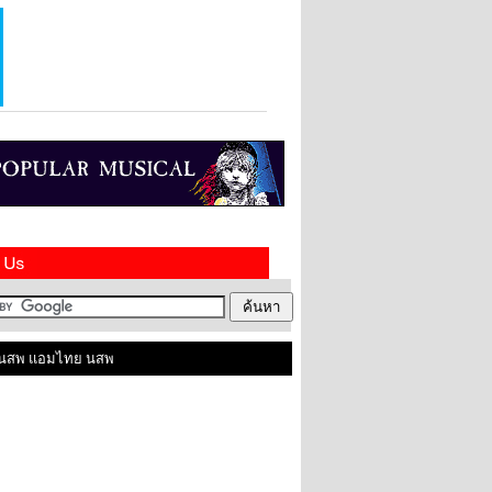
สพ แอมไทย นสพ ไทยในสหราชอาณาจักร ติดต่อเราได้ที่ contact@amthai.co.uk , Lin