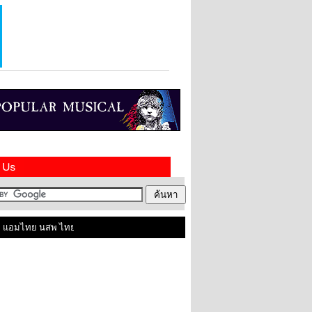
อมไทย นสพ ไทยในสหราชอาณาจักร ติดต่อเราได้ที่ contact@amthai.co.uk , Line ID