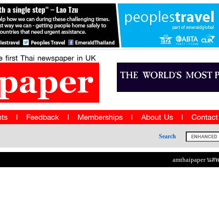
Search
amthaipaper นสพ แ